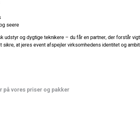
s
s
 og seere
k udstyr og dygtige teknikere – du får en partner, der forstår vi
t sikre, at jeres event afspejler virksomhedens identitet og ambit
 på vores priser og pakker