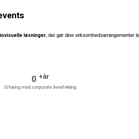
 events
iovisuelle løsninger
, der gør dine virksomhedsarrangementer 
+år
0
Erfaring med corporate liveafvikling