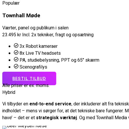
Populær
Townhall Møde
Værter, panel og publikum i salen
23.495
kr
Incl. 2x tekniker, fragt og opsætning
3x Robot kameraer
8x Live TV headsets
PA, studiebelysning, PPT og 65" skærm
Scenografilys
BESTIL TILBUD
Alle priser er ex. moms.
Hybrid
Vi tilbyder en
end-to-end service
, der inkluderer alt fra tekn
indholdet – mens vi sørger for, at det tekniske bare fungerer. 
have’ – det er et
strategisk værktøj
. Og med Townhall Media ve