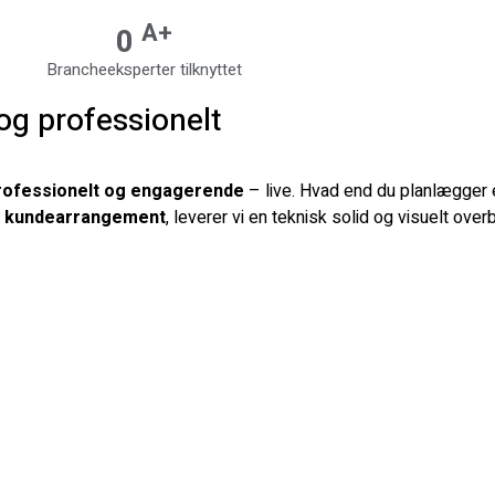
A+
0
Brancheeksperter tilknyttet
og professionelt
rofessionelt og engagerende
– live. Hvad end du planlægger
t
kundearrangement
, leverer vi en teknisk solid og visuelt ove