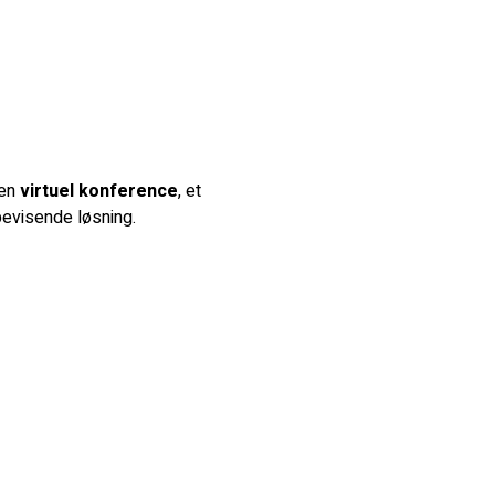
 en
virtuel konference
, et
rbevisende løsning.