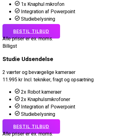
1x Knaphul mikrofon
Integration af Powerpoint
Studiebelysning
BESTIL TILBUD
Alle priser er ex. moms.
Billigst
Studie Udsendelse
2 værter og bevægelige kameraer
11.995
kr
Incl. tekniker, fragt og opsætning
2x Robot kameraer
2x Knaphulsmikrofoner
Integration af Powerpoint
Studiebelysning
BESTIL TILBUD
Alle priser er ex. moms.